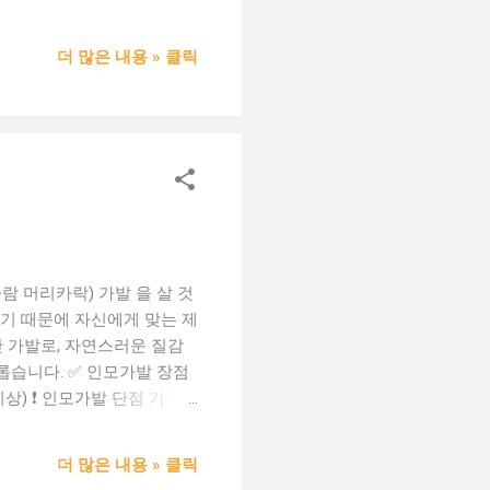
‍🦲 30대 여성 / 항암치료
어요. 그런데 의료용 인모 가
더 많은 내용 » 클릭
처럼 외출하고 웃을 수 있게
가발을 드렸더니, 세상 좋아하셨
 상담도 친절해서 믿고 구매
 가발을 쓰고 나갔는데, 다들
써도 무리 없었어요." 가발
편하고 가볍다 ✔ 외모 변화
 선택할 수 있는 이유 💯 품
람 머리카락) 가발 을 살 것
크기 때문에 자신에게 맞는 제
 가발로, 자연스러운 질감
롭습니다. ✅ 인모가발 장점
이상) ❗ 인모가발 단점 가격이
이란? 인조가발은 합성섬유로
회성 사용, 비용 부담이 적
더 많은 내용 » 클릭
다양한 컬러 연출 가능 ❗