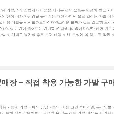
상용 가발, 자연스럽게 나다움을 지키는 선택 요즘은 단순히 탈모 커버
링의 완성 이자 자신감을 높여주는 패션 아이템 으로 일상용 가발 이 
 일상용 가발을 선택할까요? ✔ 자연스러운 볼륨과 컬로 얼굴형 보정 
스타일링 시간이 줄어드는 간편함 ✔ 염색, 펌 없이 다양한 헤어 연출 
항 🔹 가볍고 통기성 좋은 소재 선택 🔹 내 두상에 꼭 맞는 핏 확인
 🔹 인모 or 고급 인조모 여부 체크 착용감 좋은 일상용 가발 브랜드
로 자극 최소화 💡 스타일 고정력이 뛰어난 컷팅 💡 잦은 세척에도 
러운 연출 팁 📌 앞머리는 손으로 살짝 만져줘야 더 자연스럽게 연출
이스캡을 쓰면 밀착감이 훨씬 좋아요. 📌 머리카락 일부를 빼서 섞어주
가발, 이런 분들께 추천해요 🌟 스타일 변화를 자주 주고 싶은 분 🌟
🌟 외출 전 머리 손질 시간이 부담인 직장인 🌟 자연스럽게 어려 보이
에서 나만의 아름다움을 지키고 싶다면, 자연스럽고 편안한 일상용 가
매장 – 직접 착용 가능한 가발 구
가발 #가발추천 #자연스러운가발 #가발스타일 #패션가발 #탈모가발
나라 #가발관리
착용 가능한 가발 구매의 장점 가발 구매를 고민 중이라면, 온라인보다
다. 특히 직접 착용해보고 결정할 수 있는 전문 가발 매장 은 다양한 