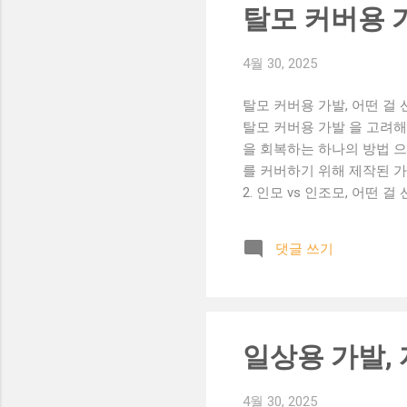
도를 제공합니다. 지금 바로 도메
탈모 커버용 
4월 30, 2025
탈모 커버용 가발, 어떤 걸
탈모 커버용 가발 을 고려
을 회복하는 하나의 방법 으
를 커버하기 위해 제작된 가
2. 인모 vs 인조모, 어떤
능 🧑‍🦲 인조모 가발: 
유의사항 ✔ 두피가 민감하다
댓글 쓰기
드나 클립이 불편하지 않은지
카락 컬러와 유사한 색상인가?
런 분들께 추천합니다 💬 
후, 스트레스 등) 회복 중인
🌬 직사광선 피하고 통풍 잘
일상용 가발,
4월 30, 2025