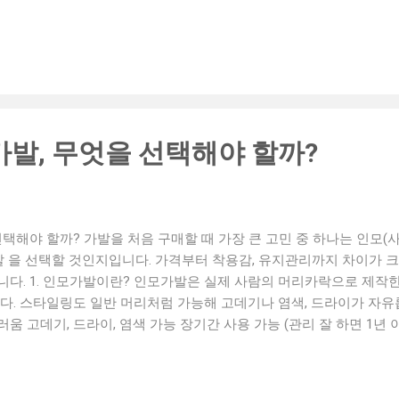
미지 좋아졌다'고 하더군요. 무엇보다 자연스럽고 가볍다는 게 장점!" 👩
 가발 후기 "항암치료 후 머리카락이 빠졌을 때는 거울 보기가 무서웠
을 착용한 순간, 정말 눈물이 나더라고요. 이전 모습과 다름없이, 평소
요." 👵 60대 어머니 / 효도 선물 후기 "어머니 생신 선물로 맞춤
요. 머리숱 고민도 사라지고, 외출도 더 자주 하시고요. 가발나라에서
요." 👧 학생 / 캐릭터 코스프레 가발 후기 "코스튬 행사에서 캐릭터
 찍자고 줄 서는 거 있죠?! 퀄리티 좋고 착용감도 좋아서 하루 종일 
가발, 무엇을 선택해야 할까?
용, 어떤 점이 좋았을까? ✔ 자연스러운 헤어라인과 컬러 ✔ 착용감이 
자신감 회복 ✔ 모임, 사진 촬영, 일상에 활력 UP 가발나라.com - 믿고
인증된 인모/인...
선택해야 할까? 가발을 처음 구매할 때 가장 큰 고민 중 하나는 인모(사
발 을 선택할 것인지입니다. 가격부터 착용감, 유지관리까지 차이가 
니다. 1. 인모가발이란? 인모가발은 실제 사람의 머리카락으로 제작한
다. 스타일링도 일반 머리처럼 가능해 고데기나 염색, 드라이가 자유
 고데기, 드라이, 염색 가능 장기간 사용 가능 (관리 잘 하면 1년 
라 스타일이 변함 자주 관리하지 않으면 금방 푸석해짐 2. 인조가발
스타일이 미리 세팅되어 있어 유지가 편리합니다. 주로 패션용이나 일
인조가발 장점 가격이 저렴함 스타일이 고정되어 유지가 편리함 가볍고 