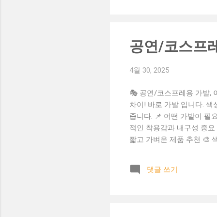
인조가발 단점 자연스러움이 
사람에게 어떤 가발이 맞을까
적 사용, 패션 연출, 저렴한
공연/코스프레
4월 30, 2025
🎭 공연/코스프레용 가발,
차이! 바로 가발 입니다. 
줍니다. 📌 어떤 가발이 필
적인 착용감과 내구성 중요 
짧고 가벼운 제품 추천 🎨
하세요. 셀카나 영상 촬영이
리망(가발캡) 필수 착용 💡
댓글 쓰기
코스프레 가발 관리법 ✅ 착
보관 시 가발 전용 스탠드 
구매 🎯 캐릭터별 추천 가발
요! 코스프레/공연 가발 콘