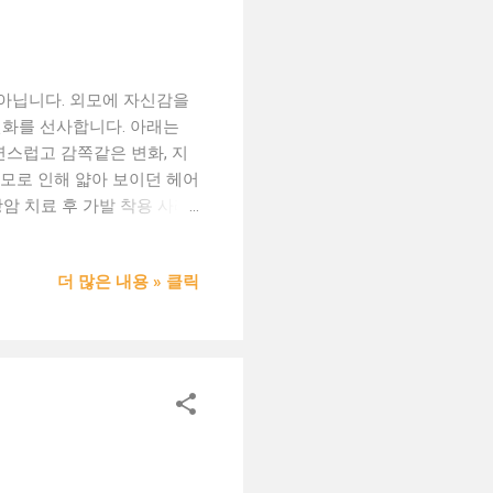
구가 아닙니다. 외모에 자신감을
변화를 선사합니다. 아래는
자연스럽고 감쪽같은 변화, 지
 탈모로 인해 얇아 보이던 헤어
항암 치료 후 가발 착용 사례
용 가능한 항암용 인모가발로 일
지 변화 필요 After: 롱 헤
더 많은 내용 » 클릭
착용 사례 Before: 앞머
어려 보이는 이미지 완성 ⑤
스 After: 단 하루 착용으
의 시작입니다 가발은 더 이
적인 선택입니다. 가발 착
후 #부분가발 #항암가발 #