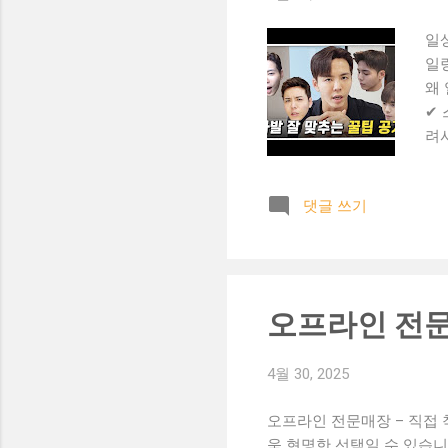
일
일
왜
✔ 
려사
매칭
용으
댓글 쓰기
연스
베
용 
분 
속
오프라인 전문
용
발
4월 30, 2025
오프라인 전문매장 – 직접 
욱 현명한 선택일 수 있습니