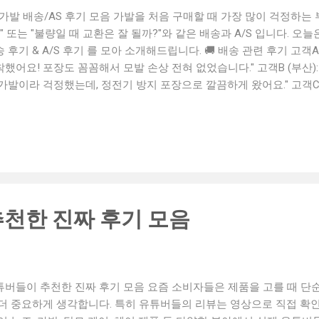
 가발 배송/AS 후기 모음 가발을 처음 구매할 때 가장 많이 걱정하는
" 또는 "불량일 때 교환은 잘 될까?"와 같은 배송과 A/S 입니다. 
 후기 & A/S 후기 를 모아 소개해드립니다. 🚚 배송 관련 후기 고객A 
했어요! 포장도 꼼꼼해서 모발 손상 전혀 없었습니다." 고객B (부산):
가발이라 걱정했는데, 정전기 방지 포장으로 깔끔하게 왔어요." 고객C 
늦었지만, 미리 문자로 안내와 사과까지! 센스 있네요." 🛠 A/S 후기 고객
가 느슨했는데, A/S 요청하자 친절히 재조정해줬어요. 무료였고 왕복 
원): "가발 끝부분이 살짝 눌려 있어서 연락했더니 바로 새 제품으로 
고 깔끔했어요." 고객F (수원): "AS 문의했더니 동영상으로 착용법
!" 💬 고객들의 공통 평가 📦 빠르고 안전한 배송 🧤 정전기 방지 & 방
 빠르고 친절 🎥 사용설명 영상 등 상세한 피드백 제공 📌 가발나라
있는 이유 가발나라.com은 제품 품질은 물론, 배송 신뢰도와 사후 대
천한 진짜 후기 모음
어디서든 빠른 택배 서비스, 그리고 불편 발생 시 1:1 맞춤 응대 시
안심하고 선택 할 수 있습니다. ...
튜버들이 추천한 진짜 후기 모음 요즘 소비자들은 제품을 고를 때 단
 더 중요하게 생각합니다. 특히 유튜버들의 리뷰는 영상으로 직접 확인