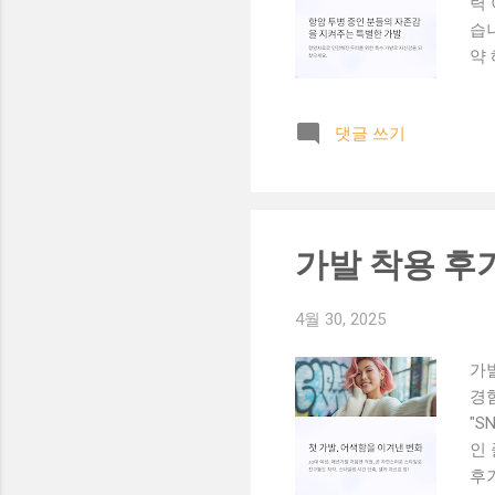
력 
습니
약 
링하
두피
댓글 쓰기
러워
설
친
추천
공
가발 착용 후
남
인
4월 30, 2025
가
경험
"
인 
후