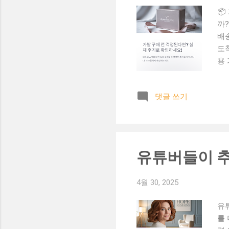
📦
까?
배송
도착
용 
루 
드
댓글 쓰기
(창
르
니다
응이
수 
유튜버들이 추
국 
도 
4월 30, 2025
유
를