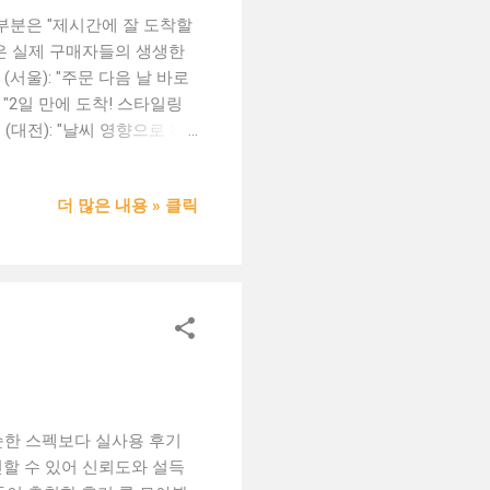
 부분은 "제시간에 잘 도착할
오늘은 실제 구매자들의 생생한
(서울): "주문 다음 날 바로
 "2일 만에 도착! 스타일링
(대전): "날씨 영향으로 하
D (인천): "첫 착용 후 밴
배송도 해줬습니다." 고객E
더 많은 내용 » 클릭
교환 처리해줬어요. 너무 빠
까지 보내줘서 너무 감동이었습
수 포장재 사용 🛠 A/S 대
.com에서 구매할 때 안심할
응 까지 확실히 챙깁니다. 전
스템으로 처음 구매하시는 분들
순한 스펙보다 실사용 후기
할 수 있어 신뢰도와 설득