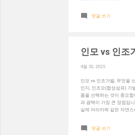
'이
후
댓글 쓰기
발
됐어
어
했어
사진
인모 vs 인조
착
로 
4월 30, 2025
질 
인모 vs 인조가발, 무엇을 
인지, 인조모(합성섬유) 가
품을 선택하는 것이 중요합
과 광택이 가장 큰 장점입니
실제 머리카락 같은 자연스러움
비싼 편 날씨나 습도에 따
만들어진 제품으로, 다양한 
댓글 쓰기
은 경우에 적합합니다. ✅ 