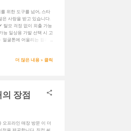
를 위한 도구를 넘어, 스타
많은 사랑을 받고 있습니다.
✔ 탈모 걱정 없이 외출 가능
가능 일상용 가발 선택 시 고
 🔹 얼굴톤에 어울리는 컬러
의 공통점 💡 의료용 내피 사
변형 없는 내구성 일상 속 자
더 많은 내용 » 클릭
돼요. 📌 가발망 위에 얇은
면 훨씬 리얼한 느낌! 일상
 탈모나 정수리 고민이 있는
고 싶은 모든 분들 💬 일상
발 을 경험해보세요. #일상
매의 장점
 #여성가발 #남성가발 #가
 오프라인 매장 방문 이 더
이점을 제공합니다. 직접 써