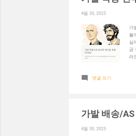
4월 30, 2025
가발
불
실제
금 
라인
Be
상 
댓글 쓰기
어 
리와
일시
로
상
가발 배송/AS
용
남
4월 30, 2025