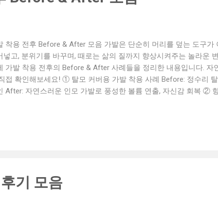
 착용 전후 Before & After 모음 가발은 단순히 머리를 덮는 도
어넣고, 분위기를 바꾸며, 때로는 삶의 질까지 향상시켜주는 놀라운 
 가발 착용 전후의 Before & After 사례들을 정리한 내용입니다. 
직접 확인해보세요! ① 탈모 커버용 가발 착용 사례 Before: 정수리
 After: 자연스러운 인모 가발로 풍성한 볼륨 연출, 자신감 회복 ② 
fore: 항암 치료로 인해 전체 탈모 상태 After: 민감한 두피에도 착
복귀 ③ 패션 스타일링용 가발 착용 사례 Before: 단발머리 스타일, 이미
웨이브 스타일의 가발 착용으로 트렌디한 외모 완성 ④ 중년 남성용 가발 
 정수리 탈모로 나이 들어 보이는 인상 After: 부분 가발 착용으로 
적 가발 체험 고객 후기 Before: 볼륨 부족, 모발 손상으로 인한 스트레
 셀카 자신감 회복, 특별한 날용 스타일링 효과 가발, 이미지 변신
 감추기 위한 도구가 아닙니다. 나를 표현하고 스타일을 완성하는 매력
 후기 모음
 전후의 변화를 직접 경험해보세요. #가발 #가발비포애프터 #가발전
성가발 #여성가발 #인모가발 #가발착용 #가발후기 #가발나라