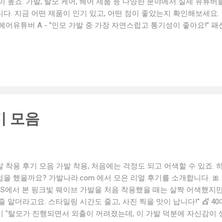
이 높죠. 가발, 탈모 케어, 헤어 제품 등 다양한 분야에서 실제 유튜
다. 지금 어떤 제품이 인기 있고, 어떤 점이 좋았는지 확인해보세요. 
헤어유튜버 A - “인모 가발 중 가장 자연스럽고 통기성이 좋아요!” 패션
기 좋은 컬러와 가벼운 착용감에 감탄했어요.” 탈모 정보 유튜버 C -
에 부담이 없어 좋았습니다.” 리뷰 유튜버 D - “가격 대비 품질이 뛰
요.” 📌 유튜버들이 말한 '추천 포인트' ✅ 자연스러운 모발 라인 &
계 ✅ 다양한 컬러와 스타일 선택 가능 ✅ 민감성 두피도 문제 없는 내
절해서 신뢰 가능 📺 리뷰 영상 보기 좋은 키워드 유튜브에서 아래 키
 유튜버” “인모 가발 실사용 후기” “항암 가발 착용 영상” “가발 착용
유해 주세요 직접 착용해 본 가발 제품 중 만족스러운 경험이 있으셨
기 모음
겨주시면 다른 분들과 함께 나눌 수 있어요! #가발후기 #유튜버추천 
모가발 #가발추천 #가발리뷰 #유튜버가발 #가발비교 #가발정보 
발 착용 후기 모음 가발 착용, 처음에는 걱정도 되고 어색할 수 있죠.
을 했을까요? 가발나라.com 에서 모은 리얼 후기를 소개합니다. 🎀 
SNS에서 본 핑크빛 웨이브 가발을 처음 착용했을 때는 살짝 어색했지만
줄 알더라고요. 스타일링 시간도 줄고, 사진 찍을 맛이 납니다!" 💇 40
기 "탈모가 진행되면서 외출이 꺼려졌는데, 이 가발 덕분에 자신감이 