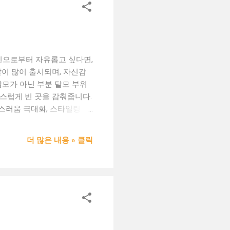
: ...
고민으로부터 자유롭고 싶다면,
이 많이 출시되며, 자신감
탈모가 아닌 부분 탈모 부위
연스럽게 빈 곳을 감춰줍니다.
자연스러움 극대화, 스타일링 가
택이 달라집니다. 3. 착용 시
 ✔ 장시간 착용 시 고정밴
더 많은 내용 » 클릭
부위는 어디인가? 🟢 머리
업체인지? 5. 탈모 가발, 이
 분 💬 일시적 탈모 (산
샴푸를 이용해 부드럽게 손세탁