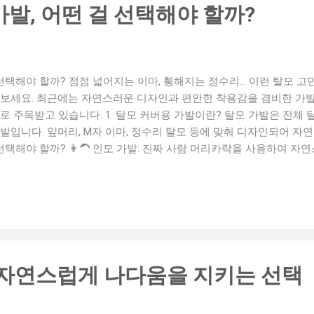
인 구매 또는 제휴 문의 주세요! 📞 연락처: 010-3252-1688 📧 이메일
가발, 어떤 걸 선택해야 할까?
 선택해야 할까? 점점 넓어지는 이마, 휑해지는 정수리… 이런 탈모 
해보세요. 최근에는 자연스러운 디자인과 편안한 착용감을 겸비한 가발
로 주목받고 있습니다. 1. 탈모 커버용 가발이란? 탈모 가발은 전체 
발입니다. 앞머리, M자 이마, 정수리 탈모 등에 맞춰 디자인되어 자
 걸 선택해야 할까? 👩‍🦱 인모 가발: 진짜 사람 머리카락을 사용하여 
가벼움과 유지관리 용이성, 경제적인 가격대 예산과 관리 스타일에 따라 선
면 내피(캡) 재질을 꼼꼼히 확인 ✔ 땀 배출이 잘 되는 구조인지 확인
 체크 4. 나에게 맞는 가발 찾기 체크리스트 🟢 내가 커버하고 싶은 
 🟢 가발을 직접 써보고 결정할 수 있는지? 🟢 AS나 교환이 가능한 
정수리 탈모로 스타일링이 어려운 분 💬 앞머리 탈모로 외출이 부담스러운
 분 💬 자신감을 되찾고 싶은 모든 분 6. 탈모 가발 관리법 🧼 중성
 되는 곳에서 자연 건조 🧴 전용 에센스나 브러시로 결 정리 ...
 자연스럽게 나다움을 지키는 선택