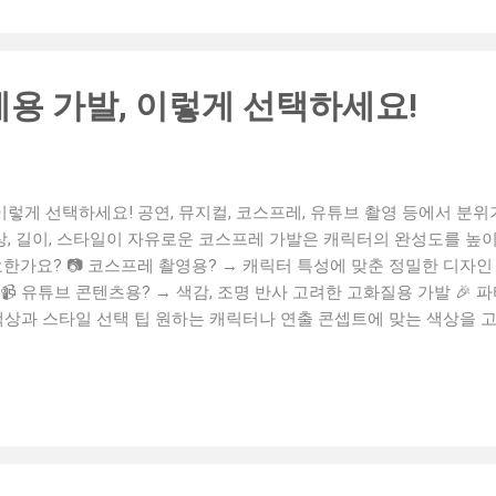
떨어질 수 있음 열에 약해 고데기나 드라이 불가 수명이 짧고 정전기 
? 인모가발 추천 대상: 일상용, 탈모 커버, 자연스러움을 중시하는 
 비용을 원하는 분 4. 인모와 인조가발 비교표 구분 인모가발 인조가발
용 가발, 이렇게 선택하세요!
 이렇게 선택하세요! 공연, 뮤지컬, 코스프레, 유튜브 촬영 등에서 분
색상, 길이, 스타일이 자유로운 코스프레 가발은 캐릭터의 완성도를 높
요한가요? 📷 코스프레 촬영용? → 캐릭터 특성에 맞춘 정밀한 디자인 
 유튜브 콘텐츠용? → 색감, 조명 반사 고려한 고화질용 가발 🎉 
 색상과 스타일 선택 팁 원하는 캐릭터나 연출 콘셉트에 맞는 색상을 
 목적이라면 빛 반사와 색감 이 자연스러운 제품을 추천드립니다. 🧷 
 움직임이 많다면 고정핀/밴드가 있는 제품 선택 💡 장시간 착용 시 통
용 후 브러시로 엉킴 제거 ✅ 미지근한 물에 중성세제로 세척 ✅ 자연 건
사용 🔍 공연/코스프레용 가발 구매처 고르는 기준 🎯 전문 브랜드
 리뷰 확인 🎯 색상 교환 및 피팅 정보 제공 여부 확인 가발나라.c
텐츠를 위한 완벽한 브랜드 도메인, 가발나라.com 은 귀하의 콘텐츠