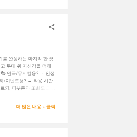
발생 가능성 있음 3. 어떤
분 인조가발 추천 대상: 일시
 자연스러움 ★★★...
위기를 완성하는 마지막 한 끗
이고 무대 위 자신감을 더해
🎭 연극/뮤지컬용? → 안정
파티/이벤트용? → 착용 시간
고르되, 피부톤과 조화도 고려
고정력과 착용감 체크 💡 머
기성 좋은 소재가 중요 🧼
더 많은 내용 » 클릭
조 필수 (드라이기 X) ✅
 또는 코스프레 커뮤니티에서
om 도메인을 통해 시작해보세
 또는 쇼핑몰에 강력한 인지