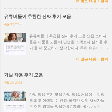
더 많은 내용 » 클릭
한 두피 상태에서는 안전성과 위생, 착용감 이
매우 중요합니다. 항암 환자를 위한 가발, 왜 특
별해야 할까? 항암치료 과정에서 탈모는 흔한
유튜버들이 추천한 진짜 후기 모음
부작용이며, 두피 또한 예민해집니다. 이때 일반
4월 30, 2025
가발을 사용하면 피부 자극, 발진, 가려움 등의
문제가 생길 수 있습니다. 병원 연계 또는 항암
유튜버들이 추천한 진짜 후기 모음 요즘 소비자
전문센터의 장점 ✅ 전문 의료진과 협업하여 안
들은 제품을 고를 때 단순한 스펙보다 실사용 후
전성 검증 완료 ✅ 민감성 피부 전용 안감 및 무
기 를 더 중요하게 생각합니다. 특히 유튜버들의
봉제 처리 ✅ 환자 상태에 맞춘 사이즈 맞춤 서
리뷰는 영상으로 직접 확인할 수 있어 신뢰도와
비스 ✅ 감정 케어까지 고려한 친절한 상담 제공
더 많은 내용 » 클릭
설득력 이 높죠. 가발, 탈모 케어, 헤어 제품 등
항암가발 선택 시 체크포인트 ✔ 소재가 인체 무
다양한 분야에서 실제 유튜버들이 추천한 후기
해한 인증을 받았는지 확인 ✔ 내피 소재가 부드
를 모아봤습니다. 지금 어떤 제품이 인기 있고,
럽고 통기성이 좋은지 ✔ 두피 자극이 없는 가공
가발 착용 후기 모음
어떤 점이 좋았는지 확인해보세요. 🎥 인기 유튜
처리가 되어 있는지 ✔ 장시간 착용해도 두통이
4월 30, 2025
버들의 리뷰 요약 헤어유튜버 A - “인모 가발 중
나 압박감이 없는 구조인지 가발나라.com 의료
가장 자연스럽고 통기성이 좋아요!” 패션 유튜버
용 가발 전문 도메인 활용 팁 가발나라.com과
가발 착용 후기 모음 가발 착용, 처음에는 걱정
B - “평소 스타일링하기 좋은 컬러와 가벼운 착
같은 직관적인 도메인을 사용하면 환자와 가족
도 되고 어색할 수 있죠. 하지만 실제 사용자들
용감에 감탄했어요.” 탈모 정보 유튜버 C - “항암
들에게 신뢰를 주고 빠르게 정보 접근이 가능해
은 어떤 경험을 했을까요? 가발나라.com 에서
치료 중 사용했는데, 두피에 부담이 없어 좋았습
집니다. 병원/센터/쇼핑몰과 연계한 브랜드 구