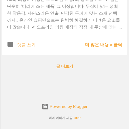
단순히 '머리에 쓰는 제품' 그 이상입니다. 두상에 맞는 정확
한 착용감, 자연스러운 연출, 민감한 두피에 맞는 소재 선택
까지… 온라인 쇼핑만으로는 완벽히 해결하기 어려운 요소들
이 많습니다. ✔ 오프라인 피팅 매장의 장점 내 두상에 맞는
맞춤 가발을 직접 착용해볼 수 있다 피부톤, 얼굴형에 어울리
는 컬러와 스타일을 전문가의 조언으로 선택 가능 실제 제품
더 많은 내용 » 클릭
댓글 쓰기
의 촉감, 무게, 착용감을 비교하고 결정할 수 있음 탈모 부위
에 맞는 커버 범위 확인 및 스타일 조정 가능 ✔ A/S가 가능한
매장은 신뢰의 상징 제품 수선(분리·재부착, 커트, 내피 교체
글 더보기
등)이 가능 장기간 사용 시 발생하는 손상에 대해 수리·보정
서비스 제공 고객 클레임이나 불편사항에 대한 실시간 응대
가능 재구매 고객의 만족도와 후기 개선에 긍정적 영향 ✔ 온
라인+오프라인 병행 운영 매장을 찾는 이유 온라인의 편리함
과 오프라인의 신뢰를 동시에 누릴 수 있음 온라인에서 주문
후, 매장에서 피팅 또는 수령 가능 AS나 리터치가 필요할 때,
Powered by Blogger
가까운 매장에서 즉시 대응 가능 고객과의 장기 관계 유지 및
브랜드 충성도 상승 👉 가발을 '단순 쇼핑'이 아닌 '전문적인
테마 이미지 제공:
sndr
피팅 제품'으로 인식하는 요즘, 오프라인 피팅과 AS가 가능한