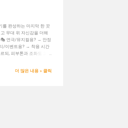
위기를 완성하는 마지막 한 끗
이고 무대 위 자신감을 더해
🎭 연극/뮤지컬용? → 안정
파티/이벤트용? → 착용 시간
고르되, 피부톤과 조화도 고려
고정력과 착용감 체크 💡 머
기성 좋은 소재가 중요 🧼
더 많은 내용 » 클릭
조 필수 (드라이기 X) ✅
 또는 코스프레 커뮤니티에서
om 도메인을 통해 시작해보세
 또는 쇼핑몰에 강력한 인지
: ...