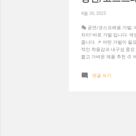
4월 30, 2025
🎭 공연/코스프레용 가발,
차이! 바로 가발 입니다. 
줍니다. 📌 어떤 가발이 필
적인 착용감과 내구성 중요 
짧고 가벼운 제품 추천 🎨
하세요. 셀카나 영상 촬영이
리망(가발캡) 필수 착용 💡
댓글 쓰기
코스프레 가발 관리법 ✅ 착
보관 시 가발 전용 스탠드 
구매 🎯 캐릭터별 추천 가발
요! 코스프레/공연 가발 콘
도를 제공합니다. 지금 바로 도메