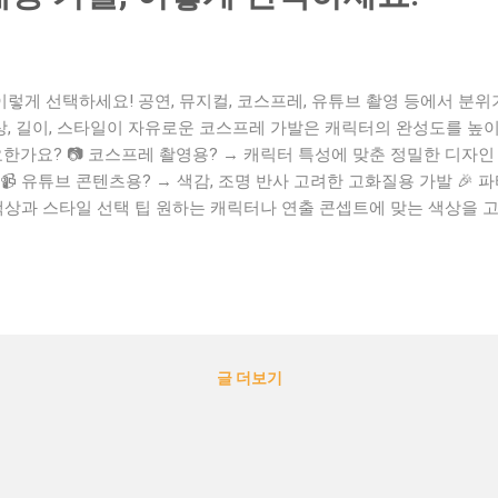
 이렇게 선택하세요! 공연, 뮤지컬, 코스프레, 유튜브 촬영 등에서 분
색상, 길이, 스타일이 자유로운 코스프레 가발은 캐릭터의 완성도를 높
요한가요? 📷 코스프레 촬영용? → 캐릭터 특성에 맞춘 정밀한 디자인 
 유튜브 콘텐츠용? → 색감, 조명 반사 고려한 고화질용 가발 🎉 
 색상과 스타일 선택 팁 원하는 캐릭터나 연출 콘셉트에 맞는 색상을 
 목적이라면 빛 반사와 색감 이 자연스러운 제품을 추천드립니다. 🧷 
 움직임이 많다면 고정핀/밴드가 있는 제품 선택 💡 장시간 착용 시 통
용 후 브러시로 엉킴 제거 ✅ 미지근한 물에 중성세제로 세척 ✅ 자연 건
사용 🔍 공연/코스프레용 가발 구매처 고르는 기준 🎯 전문 브랜드
 리뷰 확인 🎯 색상 교환 및 피팅 정보 제공 여부 확인 가발나라.c
텐츠를 위한 완벽한 브랜드 도메인, 가발나라.com 은 귀하의 콘텐츠
글 더보기
인 구매 또는 제휴 문의 주세요! 📞 연락처: 010-3252-1688 📧 이메일