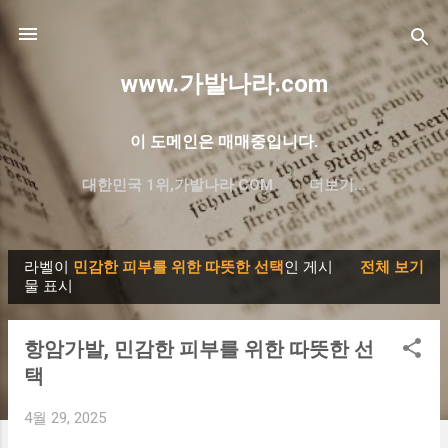
기본 콘텐츠로 건너뛰기
www.가발나라.com
이 도메인은 매매중입니다.
대한민국 1위,가발나라.COM
더보기…
프리미엄 한글 도메인 대방출
라벨이
민감한 피부를 위한 따뜻한 선택
인 게시
전체 보기
글
물 표시
항암가발, 민감한 피부를 위한 따뜻한 선
택
4월 29, 2025