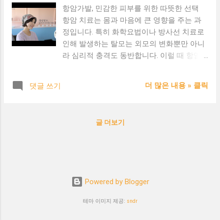
항암가발, 민감한 피부를 위한 따뜻한 선택
항암 치료는 몸과 마음에 큰 영향을 주는 과
정입니다. 특히 화학요법이나 방사선 치료로
인해 발생하는 탈모는 외모의 변화뿐만 아니
라 심리적 충격도 동반합니다. 이럴 때 항암
가발 은 단순한 외모 보완을 넘어, 환자의 자
존감 회복과 일상 복귀에 도움을 줄 수 있습
더 많은 내용 » 클릭
댓글 쓰기
니다. 항암가발이란? 항암가발 은 항암치료
로 인한 탈모 기간 동안 착용하는 가발로, 일
반 가발과 달리 민감한 두피를 보호하기 위한
글 더보기
특별한 설계와 소재 로 제작됩니다. 항암가발
선택 시 체크리스트 ✔ 내피(안감)가 부드럽
고 통기성이 좋은가? ✔ 두피에 자극을 주지
않는 천연 소재 또는 인증된 원단 사용 여부
✔ 가볍고 고정력이 뛰어난 구조인지 확인 ✔
Powered by Blogger
모양이 자연스럽고 본인 스타일과 어울리는
지 피팅 테스트 ✔ 착용 및 세척이 편리한 구
테마 이미지 제공:
sndr
조인지 여부 항암가발 소재 비교 인모가발: