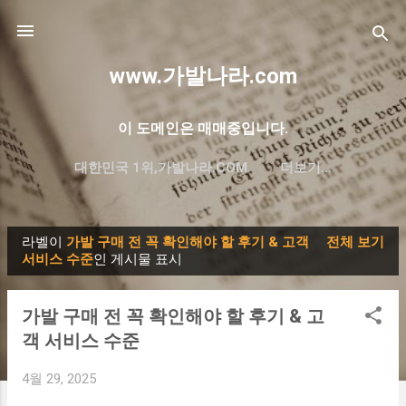
기본 콘텐츠로 건너뛰기
www.가발나라.com
이 도메인은 매매중입니다.
대한민국 1위,가발나라.COM
더보기…
프리미엄 한글 도메인 대방출
라벨이
가발 구매 전 꼭 확인해야 할 후기 & 고객
전체 보기
글
서비스 수준
인 게시물 표시
가발 구매 전 꼭 확인해야 할 후기 & 고
객 서비스 수준
4월 29, 2025