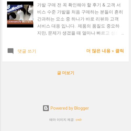
가발 구매 전 꼭 확인해야 할 후기 & 고객 서
비스 수준 가발을 처음 구매하는 분들이 흔히
간과하는 요소 중 하나가 바로 리뷰와 고객
서비스 대응 입니다. 제품의 품질도 중요하
지만, 문제가 생겼을 때 얼마나 빠르고 성의
있게 대응하느냐 는 소비자의 만족도에 큰 영
향을 미칩니다. 1. 실사용자 후기, 꼭 확인하세
더 많은 내용 » 클릭
댓글 쓰기
요! 텍스트 후기보다는 착용 전/후 사진이 포
함된 후기 가 더욱 신뢰도 높습니다. 리뷰 수
가 너무 적거나, 모두 긍정적인 말만 있을 경
글 더보기
우 주의가 필요합니다. 같은 모델에 대해 다
양한 연령대와 용도의 사용 후기 가 있는지
확인해보세요. 2. 고객 응대 후기, 이런 내용이
포함되어야 좋습니다 교환/반품 요청 시 응대
속도와 태도 사이즈나 스타일 관련 사전 상담
Powered by Blogger
의 친절도 제품 불량 또는 착오 시 대응 경험
AS 처리 기간 및 품질에 대한 평가 3. 블로그/
테마 이미지 제공:
sndr
카페/유튜브 리뷰는 참고만! 가발 관련 유튜