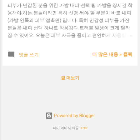
피부가 민감한 분을 위한 가발 내피 선택 팁 가발을 장시간 착
용해야 하는 분들이라면 특히 신경 써야 할 부분이 바로 내피
(가발 안쪽의 피부 접촉면) 입니다. 특히 민감성 피부를 가진
분들은 내피 선택 하나로 착용감과 트러블 발생이 크게 달라
질 수 있어요. 오늘은 피부 자극을 줄이고 편안하게 사용할 수
있는 가발 내피 선택 팁 을 소개합니다. 1. 통기성이 우수한 소
재를 선택하세요 민감한 피부는 습기와 열에 쉽게 자극받기
더 많은 내용 » 클릭
댓글 쓰기
때문에, 통기성이 좋은 망사형 또는 에어홀 구조의 내피가 적
합합니다. 특히 여름철에는 땀이 고이지 않도록 구조가 설계
된 제품을 추천합니다. 2. 무자극 인증 또는 의료용 내피를 고
글 더보기
려하세요 알레르기 반응이 걱정된다면 무자극 테스트를 통과
한 의료용 내피 를 사용하는 제품을 선택하세요. 항암 가발 등
민감군을 위한 라인에서 이러한 소재를 많이 사용합니다. 3.
실리콘 내장 제품은 압박감 주의 실리콘 내피는 밀착력은 좋
지만, 장시간 착용 시 땀이 차거나 눌림으로 인해 피부 트러블
Powered by Blogger
이 생길 수 있어요. 부분 실리콘 처리된 내피 나 땀 배출 기능
이 있는 하이브리드 구조를 선택하는 것이 좋습니다. 4. 착용
테마 이미지 제공:
sndr
전 패치 테스트 필수! 특히 피부가 민감하거나 기존에 알레르