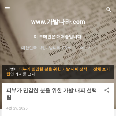
기본 콘텐츠로 건너뛰기
www.가발나라.com
이 도메인은 매매중입니다.
대한민국 1위,가발나라.COM
더보기…
프리미엄 한글 도메인 대방출
라벨이
피부가 민감한 분을 위한 가발 내피 선택
전체 보기
글
팁
인 게시물 표시
피부가 민감한 분을 위한 가발 내피 선택
팁
4월 29, 2025