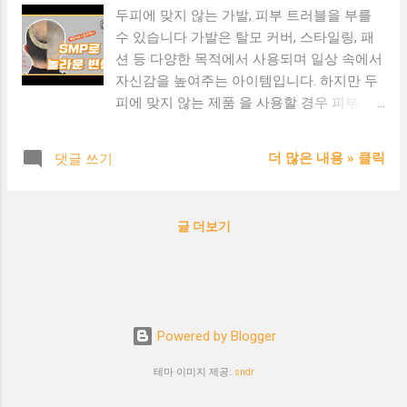
두피에 맞지 않는 가발, 피부 트러블을 부를
수 있습니다 가발은 탈모 커버, 스타일링, 패
션 등 다양한 목적에서 사용되며 일상 속에서
자신감을 높여주는 아이템입니다. 하지만 두
피에 맞지 않는 제품 을 사용할 경우 피부 트
러블 이 생길 수 있다는 점, 알고 계셨나요?
왜 두피 트러블이 발생할까? 🚫 통풍이 잘 되
더 많은 내용 » 클릭
댓글 쓰기
지 않는 재질 → 땀과 열이 축적됨 🚫 내피(가
발 내부 소재)의 자극성 → 가려움, 붉은 반점
유발 🚫 장시간 착용 → 피부 마찰로 인한 염
글 더보기
증 가능성 🚫 세척하지 않은 가발 착용 → 세
균 번식으로 두피염 유발 두피 타입별 주의할
점 👩‍🦰 민감성 두피: 인모 소재나 천연 내피
가발 추천 🧑‍🦲 지성 두피: 통기성 좋은 메쉬
타입 선택 🧔 건성 두피: 자극이 적고 촉감이
Powered by Blogger
부드러운 소재 우선 트러블을 줄이기 위한 관
리 팁 ✅ 가발 착용 전 두피 청결 유지 (세정
테마 이미지 제공:
sndr
제, 토닉 활용) ✅ 하루 4~6시간 이하 착용 권