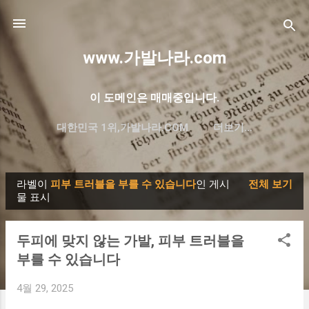
기본 콘텐츠로 건너뛰기
www.가발나라.com
이 도메인은 매매중입니다.
대한민국 1위,가발나라.COM
더보기…
프리미엄 한글 도메인 대방출
라벨이
피부 트러블을 부를 수 있습니다
인 게시
전체 보기
글
물 표시
두피에 맞지 않는 가발, 피부 트러블을
부를 수 있습니다
4월 29, 2025