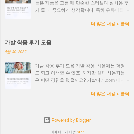
들은 제품을 고를 때 단순한 스펙보다 실사용 후
전성 검증 완료 ✅ 민감성 피부 전용 안감 및 무
기 를 더 중요하게 생각합니다. 특히 유튜버들의
봉제 처리 ✅ 환자 상태에 맞춘 사이즈 맞춤 서
리뷰는 영상으로 직접 확인할 수 있어 신뢰도와
비스 ✅ 감정 케어까지 고려한 친절한 상담 제공
더 많은 내용 » 클릭
설득력 이 높죠. 가발, 탈모 케어, 헤어 제품 등
항암가발 선택 시 체크포인트 ✔ 소재가 인체 무
다양한 분야에서 실제 유튜버들이 추천한 후기
해한 인증을 받았는지 확인 ✔ 내피 소재가 부드
를 모아봤습니다. 지금 어떤 제품이 인기 있고,
럽고 통기성이 좋은지 ✔ 두피 자극이 없는 가공
가발 착용 후기 모음
어떤 점이 좋았는지 확인해보세요. 🎥 인기 유튜
처리가 되어 있는지 ✔ 장시간 착용해도 두통이
4월 30, 2025
버들의 리뷰 요약 헤어유튜버 A - “인모 가발 중
나 압박감이 없는 구조인지 가발나라.com 의료
가장 자연스럽고 통기성이 좋아요!” 패션 유튜버
용 가발 전문 도메인 활용 팁 가발나라.com과
가발 착용 후기 모음 가발 착용, 처음에는 걱정
B - “평소 스타일링하기 좋은 컬러와 가벼운 착
같은 직관적인 도메인을 사용하면 환자와 가족
도 되고 어색할 수 있죠. 하지만 실제 사용자들
용감에 감탄했어요.” 탈모 정보 유튜버 C - “항암
들에게 신뢰를 주고 빠르게 정보 접근이 가능해
은 어떤 경험을 했을까요? 가발나라.com 에서
치료 중 사용했는데, 두피에 부담이 없어 좋았습
집니다. 병원/센터/쇼핑몰과 연계한 브랜드 구
모은 리얼 후기를 소개합니다. 🎀 20대 여성 / 패
니다.” 리뷰 유튜버 D - “가격 대비 품질이 뛰어나
축에도 큰 도움이 됩니다. 의료용 가발은 이런
더 많은 내용 » 클릭
션가발 후기 "SNS에서 본 핑크빛 웨이브 가발을
고, AS도 잘되어 만족스러워요.” 📌 유튜버들이
분들께 추천됩니다 💡 항암 치료 중인 환자 💡
처음 착용했을 때는 살짝 어색했지만, 친구들이
말한 '추천 포인트' ✅ 자연스러운 모발 라인 &
피부가 민감한 사람 💡 자가면역질환 등으로 두
다들 진짜 머리인 줄 알더라고요. 스타일링 시간
볼륨 ✅ 가볍고 착용감이 좋은 설계 ✅ 다양한 컬
피가 약해진 분 💡 항암 후 회복기 중 외모 회복
도 줄고, 사진 찍을 맛이 납니다!" 💇 40대 남성 /
러와 스타일 선택 가능 ✅ 민감성 두피도 문제
을 원하는 분 도움이 필요하신가요? 📞 전문 상
Powered by Blogger
탈모 커버용 가발 후기 "탈모가 진행되면서 외출
없는 내피 구조 ✅ 교환/반품 정책이 친절해서
담을 통해 가장 적합한 제품과 착용법을 안내해
이 꺼려졌는데, 이 가발 덕분에 자신감이 생겼습
신뢰 가능 📺 리뷰 영상 보기 좋은 키워드 유튜
테마 이미지 제공:
sndr