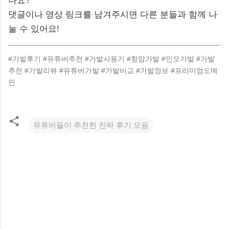
나요?
댓글이나 영상 링크를 남겨주시면 다른 분들과 함께 나
눌 수 있어요!
#가발후기 #유튜버추천 #가발사용기 #항암가발 #인모가발 #가발
추천 #가발리뷰 #유튜버가발 #가발비교 #가발정보 #프리미엄도메
인
유튜버들이 추천한 진짜 후기 모음
댓
글