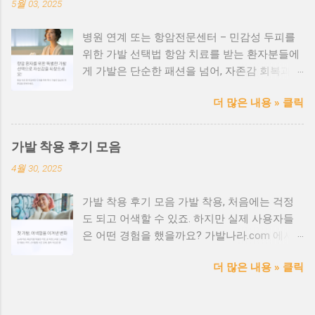
5월 03, 2025
병원 연계 또는 항암전문센터 – 민감성 두피를
위한 가발 선택법 항암 치료를 받는 환자분들에
게 가발은 단순한 패션을 넘어, 자존감 회복과
일상 복귀를 위한 소중한 도구입니다. 특히 민감
더 많은 내용 » 클릭
한 두피 상태에서는 안전성과 위생, 착용감 이
매우 중요합니다. 항암 환자를 위한 가발, 왜 특
별해야 할까? 항암치료 과정에서 탈모는 흔한
가발 착용 후기 모음
부작용이며, 두피 또한 예민해집니다. 이때 일반
4월 30, 2025
가발을 사용하면 피부 자극, 발진, 가려움 등의
문제가 생길 수 있습니다. 병원 연계 또는 항암
가발 착용 후기 모음 가발 착용, 처음에는 걱정
전문센터의 장점 ✅ 전문 의료진과 협업하여 안
도 되고 어색할 수 있죠. 하지만 실제 사용자들
전성 검증 완료 ✅ 민감성 피부 전용 안감 및 무
은 어떤 경험을 했을까요? 가발나라.com 에서
봉제 처리 ✅ 환자 상태에 맞춘 사이즈 맞춤 서
모은 리얼 후기를 소개합니다. 🎀 20대 여성 / 패
비스 ✅ 감정 케어까지 고려한 친절한 상담 제공
더 많은 내용 » 클릭
션가발 후기 "SNS에서 본 핑크빛 웨이브 가발을
항암가발 선택 시 체크포인트 ✔ 소재가 인체 무
처음 착용했을 때는 살짝 어색했지만, 친구들이
해한 인증을 받았는지 확인 ✔ 내피 소재가 부드
다들 진짜 머리인 줄 알더라고요. 스타일링 시간
럽고 통기성이 좋은지 ✔ 두피 자극이 없는 가공