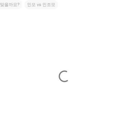
 맞을까요?
인모 vs 인조모