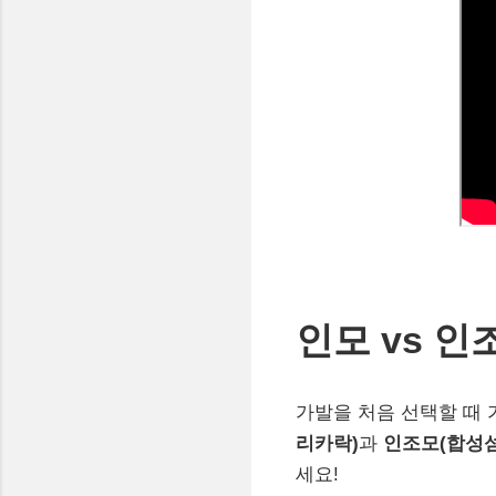
인모 vs 
가발을 처음 선택할 때 
리카락)
과
인조모(합성섬
세요!