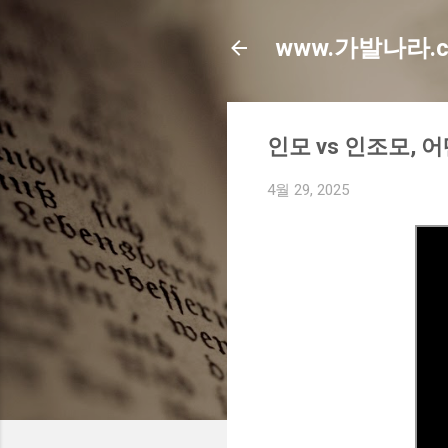
www.가발나라.
인모 vs 인조모,
4월 29, 2025