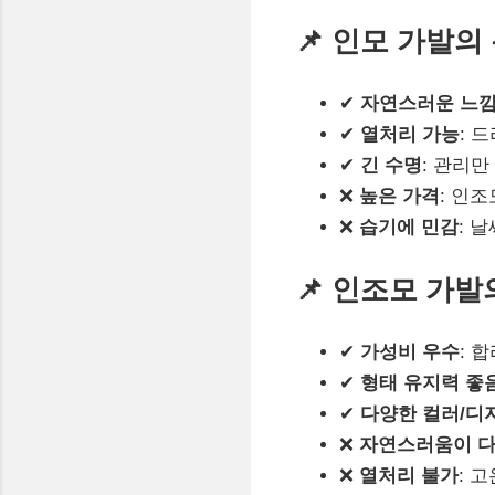
📌 인모 가발의
✔
자연스러운 느
✔
열처리 가능
: 
✔
긴 수명
: 관리만
❌
높은 가격
: 인
❌
습기에 민감
: 
📌 인조모 가발
✔
가성비 우수
: 
✔
형태 유지력 좋
✔
다양한 컬러/디
❌
자연스러움이 다
❌
열처리 불가
: 