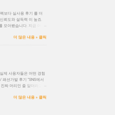
 팁 가발나라.com과 같은
근이 가능해집니다. 병원/센
펙보다 실사용 후기 를 더
분들께 추천됩니다 💡 항암
신뢰도와 설득력 이 높죠.
분 💡 항암 후 회복기 중 외
 를 모아봤습니다. 지금 어떤
한 제품과 착용법을 안내해드
요약 헤어유튜버 A - “인모
연계가발 #항암센터 #탈모가
더 많은 내용 » 클릭
하기 좋은 컬러와 가벼운 착용
담이 없어 좋았습니다.” 리뷰
버들이 말한 '추천 포인트' ✅
 스타일 선택 가능 ✅ 민감성
 영상 보기 좋은 키워드 유튜
기” “항암 가발 착용 영상”
만 실제 사용자들은 어떤 경험
품 중 만족스러운 경험이 있으
/ 패션가발 후기 "SNS에서
 #가발후기 #유튜버추천 #
 진짜 머리인 줄 알더라고
비교 #가발정보 #프리미엄
버용 가발 후기 "탈모가 진행되
더 많은 내용 » 클릭
 '이미지 좋아졌다'고 하더군
가발 후기 "항암치료 후 머리카
 순간, 정말 눈물이 나더라