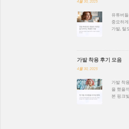
4월 30, 2025
두통이나 
직관적인
유튜버들이
터/쇼핑몰
중요하게 
치료 중인
가발, 탈
모 회복을
제품이 인
립니다.
가발 중 
발 #두피
감에 감탄
유튜버 D
가발 착용 후기 모음
자연스러운
4월 30, 2025
두피도 문
브에서 아
가발 착용
“가발 착
을 했을까
셨나요? 
본 핑크빛
가발사용
요. 스타
도메인
면서 외출
요. 무엇
락이 빠졌