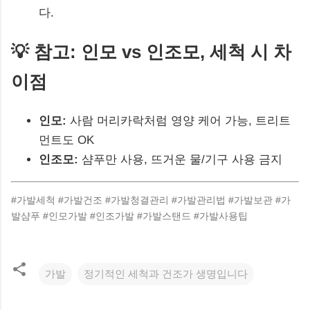
다.
💡 참고: 인모 vs 인조모, 세척 시 차
이점
인모:
사람 머리카락처럼 영양 케어 가능, 트리트
먼트도 OK
인조모:
샴푸만 사용, 뜨거운 물/기구 사용 금지
#가발세척 #가발건조 #가발청결관리 #가발관리법 #가발보관 #가
발샴푸 #인모가발 #인조가발 #가발스탠드 #가발사용팁
가발
정기적인 세척과 건조가 생명입니다
댓