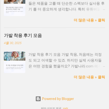
들은 제품을 고를 때 단순한 스펙보다 실사용 후
전성 검증 완료 ✅ 민감성 피부 전용 안감 및 무
기 를 더 중요하게 생각합니다. 특히 유튜버들의
봉제 처리 ✅ 환자 상태에 맞춘 사이즈 맞춤 서
리뷰는 영상으로 직접 확인할 수 있어 신뢰도와
비스 ✅ 감정 케어까지 고려한 친절한 상담 제공
더 많은 내용 » 클릭
설득력 이 높죠. 가발, 탈모 케어, 헤어 제품 등
항암가발 선택 시 체크포인트 ✔ 소재가 인체 무
다양한 분야에서 실제 유튜버들이 추천한 후기
해한 인증을 받았는지 확인 ✔ 내피 소재가 부드
를 모아봤습니다. 지금 어떤 제품이 인기 있고,
럽고 통기성이 좋은지 ✔ 두피 자극이 없는 가공
가발 착용 후기 모음
어떤 점이 좋았는지 확인해보세요. 🎥 인기 유튜
처리가 되어 있는지 ✔ 장시간 착용해도 두통이
4월 30, 2025
버들의 리뷰 요약 헤어유튜버 A - “인모 가발 중
나 압박감이 없는 구조인지 가발나라.com 의료
가장 자연스럽고 통기성이 좋아요!” 패션 유튜버
용 가발 전문 도메인 활용 팁 가발나라.com과
가발 착용 후기 모음 가발 착용, 처음에는 걱정
B - “평소 스타일링하기 좋은 컬러와 가벼운 착
같은 직관적인 도메인을 사용하면 환자와 가족
도 되고 어색할 수 있죠. 하지만 실제 사용자들
용감에 감탄했어요.” 탈모 정보 유튜버 C - “항암
들에게 신뢰를 주고 빠르게 정보 접근이 가능해
은 어떤 경험을 했을까요? 가발나라.com 에서
치료 중 사용했는데, 두피에 부담이 없어 좋았습
집니다. 병원/센터/쇼핑몰과 연계한 브랜드 구
모은 리얼 후기를 소개합니다. 🎀 20대 여성 / 패
니다.” 리뷰 유튜버 D - “가격 대비 품질이 뛰어나
축에도 큰 도움이 됩니다. 의료용 가발은 이런
더 많은 내용 » 클릭
션가발 후기 "SNS에서 본 핑크빛 웨이브 가발을
고, AS도 잘되어 만족스러워요.” 📌 유튜버들이
분들께 추천됩니다 💡 항암 치료 중인 환자 💡
처음 착용했을 때는 살짝 어색했지만, 친구들이
말한 '추천 포인트' ✅ 자연스러운 모발 라인 &
피부가 민감한 사람 💡 자가면역질환 등으로 두
다들 진짜 머리인 줄 알더라고요. 스타일링 시간
볼륨 ✅ 가볍고 착용감이 좋은 설계 ✅ 다양한 컬
피가 약해진 분 💡 항암 후 회복기 중 외모 회복
도 줄고, 사진 찍을 맛이 납니다!" 💇 40대 남성 /
러와 스타일 선택 가능 ✅ 민감성 두피도 문제
을 원하는 분 도움이 필요하신가요? 📞 전문 상
Powered by Blogger
탈모 커버용 가발 후기 "탈모가 진행되면서 외출
없는 내피 구조 ✅ 교환/반품 정책이 친절해서
담을 통해 가장 적합한 제품과 착용법을 안내해
이 꺼려졌는데, 이 가발 덕분에 자신감이 생겼습
신뢰 가능 📺 리뷰 영상 보기 좋은 키워드 유튜
테마 이미지 제공:
sndr