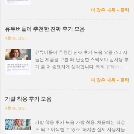
일상 복귀를 위한 소중한 도구입니다. 특히 민감
더 많은 내용 » 클릭
한 두피 상태에서는 안전성과 위생, 착용감 이
매우 중요합니다. 항암 환자를 위한 가발, 왜 특
별해야 할까? 항암치료 과정에서 탈모는 흔한
유튜버들이 추천한 진짜 후기 모음
부작용이며, 두피 또한 예민해집니다. 이때 일반
4월 30, 2025
가발을 사용하면 피부 자극, 발진, 가려움 등의
문제가 생길 수 있습니다. 병원 연계 또는 항암
유튜버들이 추천한 진짜 후기 모음 요즘 소비자
전문센터의 장점 ✅ 전문 의료진과 협업하여 안
들은 제품을 고를 때 단순한 스펙보다 실사용 후
전성 검증 완료 ✅ 민감성 피부 전용 안감 및 무
기 를 더 중요하게 생각합니다. 특히 유튜버들의
봉제 처리 ✅ 환자 상태에 맞춘 사이즈 맞춤 서
리뷰는 영상으로 직접 확인할 수 있어 신뢰도와
비스 ✅ 감정 케어까지 고려한 친절한 상담 제공
더 많은 내용 » 클릭
설득력 이 높죠. 가발, 탈모 케어, 헤어 제품 등
항암가발 선택 시 체크포인트 ✔ 소재가 인체 무
다양한 분야에서 실제 유튜버들이 추천한 후기
해한 인증을 받았는지 확인 ✔ 내피 소재가 부드
를 모아봤습니다. 지금 어떤 제품이 인기 있고,
럽고 통기성이 좋은지 ✔ 두피 자극이 없는 가공
가발 착용 후기 모음
어떤 점이 좋았는지 확인해보세요. 🎥 인기 유튜
처리가 되어 있는지 ✔ 장시간 착용해도 두통이
4월 30, 2025
버들의 리뷰 요약 헤어유튜버 A - “인모 가발 중
나 압박감이 없는 구조인지 가발나라.com 의료
가장 자연스럽고 통기성이 좋아요!” 패션 유튜버
용 가발 전문 도메인 활용 팁 가발나라.com과
가발 착용 후기 모음 가발 착용, 처음에는 걱정
B - “평소 스타일링하기 좋은 컬러와 가벼운 착
같은 직관적인 도메인을 사용하면 환자와 가족
도 되고 어색할 수 있죠. 하지만 실제 사용자들
용감에 감탄했어요.” 탈모 정보 유튜버 C - “항암
들에게 신뢰를 주고 빠르게 정보 접근이 가능해