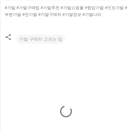
#가발 #가발구매팁 #가발추천 #가발쇼핑몰 #항암가발 #인모가발 #
부분가발 #전가발 #가발구매처 #가발정보 #가발나라
가발 구매처 고르는 팁
댓
글