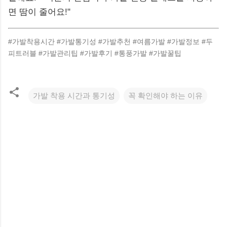
면 땀이 줄어요!"
#가발착용시간 #가발통기성 #가발추천 #여름가발 #가발정보 #두
피트러블 #가발관리팁 #가발후기 #통풍가발 #가발꿀팁
가발 착용 시간과 통기성
꼭 확인해야 하는 이유
댓
글