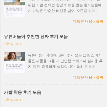
위한 가발 선택법 항암 치료를 받는 환자분들에
게 가발은 단순한 패션을 넘어, 자존감 회복과
일상 복귀를 위한 소중한 도구입니다. 특히 민감
더 많은 내용 » 클릭
한 두피 상태에서는 안전성과 위생, 착용감 이
매우 중요합니다. 항암 환자를 위한 가발, 왜 특
별해야 할까? 항암치료 과정에서 탈모는 흔한
유튜버들이 추천한 진짜 후기 모음
부작용이며, 두피 또한 예민해집니다. 이때 일반
4월 30, 2025
가발을 사용하면 피부 자극, 발진, 가려움 등의
문제가 생길 수 있습니다. 병원 연계 또는 항암
유튜버들이 추천한 진짜 후기 모음 요즘 소비자
전문센터의 장점 ✅ 전문 의료진과 협업하여 안
들은 제품을 고를 때 단순한 스펙보다 실사용 후
전성 검증 완료 ✅ 민감성 피부 전용 안감 및 무
기 를 더 중요하게 생각합니다. 특히 유튜버들의
봉제 처리 ✅ 환자 상태에 맞춘 사이즈 맞춤 서
리뷰는 영상으로 직접 확인할 수 있어 신뢰도와
비스 ✅ 감정 케어까지 고려한 친절한 상담 제공
더 많은 내용 » 클릭
설득력 이 높죠. 가발, 탈모 케어, 헤어 제품 등
항암가발 선택 시 체크포인트 ✔ 소재가 인체 무
다양한 분야에서 실제 유튜버들이 추천한 후기
해한 인증을 받았는지 확인 ✔ 내피 소재가 부드
를 모아봤습니다. 지금 어떤 제품이 인기 있고,
럽고 통기성이 좋은지 ✔ 두피 자극이 없는 가공
가발 착용 후기 모음
어떤 점이 좋았는지 확인해보세요. 🎥 인기 유튜
처리가 되어 있는지 ✔ 장시간 착용해도 두통이
4월 30, 2025
버들의 리뷰 요약 헤어유튜버 A - “인모 가발 중
나 압박감이 없는 구조인지 가발나라.com 의료
가장 자연스럽고 통기성이 좋아요!” 패션 유튜버