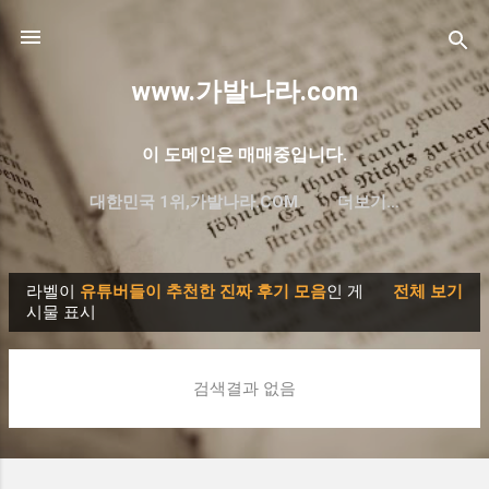
기본 콘텐츠로 건너뛰기
www.가발나라.com
이 도메인은 매매중입니다.
대한민국 1위,가발나라.COM
더보기…
프리미엄 한글 도메인 대방출
라벨이
유튜버들이 추천한 진짜 후기 모음
인 게
전체 보기
글
시물 표시
검색결과 없음