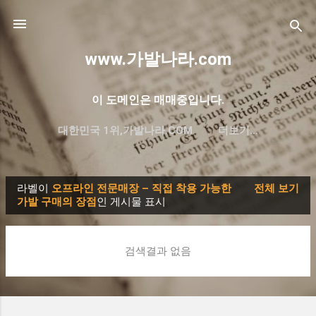
기본 콘텐츠로 건너뛰기
www.가발나라.com
이 도메인은 매매중입니다.
대한민국 1위,가발나라.COM
더보기…
프리미엄 한글 도메인 대방출
라벨이
오프라인 전문매장 – 직접 착용 가능한
전체 보기
글
가발 구매의 장점
인 게시물 표시
검색결과 없음