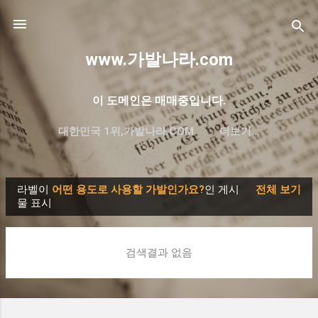
기본 콘텐츠로 건너뛰기
www.가발나라.com
이 도메인은 매매중입니다.
대한민국 1위,가발나라.COM
더보기…
프리미엄 한글 도메인 대방출
라벨이
어떤 용도로 사용할 가발인가요?
인 게시
전체 보기
글
물 표시
검색결과 없음