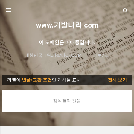
기본 콘텐츠로 건너뛰기
www.가발나라.com
이 도메인은 매매중입니다.
대한민국 1위,가발나라.COM
더보기…
프리미엄 한글 도메인 대방출
라벨이
반품/교환 조건
인 게시물 표시
전체 보기
글
검색결과 없음