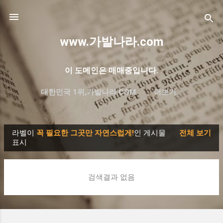
기본 콘텐츠로 건너뛰기
www.가발나라.com
이 도메인은 매매중입니다.
대한민국 1위,가발나라.COM
더보기…
프리미엄 한글 도메인 대방출
라벨이
꼭 필요한 그곳만 자연스럽게!
인 게시물
전체 보기
글
표시
검색결과 없음