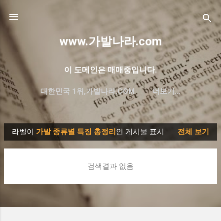
기본 콘텐츠로 건너뛰기
www.가발나라.com
이 도메인은 매매중입니다.
대한민국 1위,가발나라.COM
더보기…
프리미엄 한글 도메인 대방출
라벨이
가발 종류별 특징 총정리
인 게시물 표시
전체 보기
글
검색결과 없음